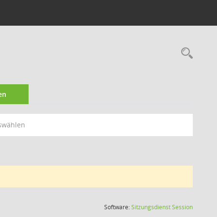
Rec
en
swählen
(Wird in
Software:
Sitzungsdienst
Session