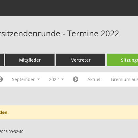
rsitzendenrunde - Termine 2022
Mitglieder
Vertreter
Sitzung
September
2022
Aktuell
Gremium au
den.
2026 09:32:40