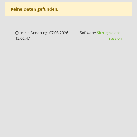
Keine Daten gefunden.
Letzte Änderung: 07.08.2026
Software:
Sitzungsdienst
(Wird in
12:02:47
Session