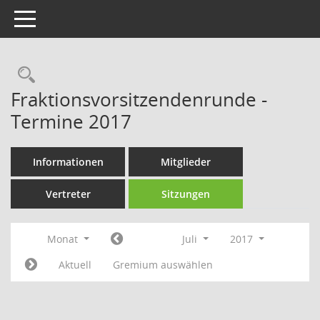
Toggle navigation
Rechercheauswahl
Fraktionsvorsitzendenrunde -
Termine 2017
Informationen
Mitglieder
Vertreter
Sitzungen
Monat
Juli
2017
Aktuell
Gremium auswählen