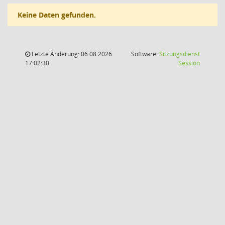
Keine Daten gefunden.
Letzte Änderung: 06.08.2026
Software:
Sitzungsdienst
(Wird in
17:02:30
Session