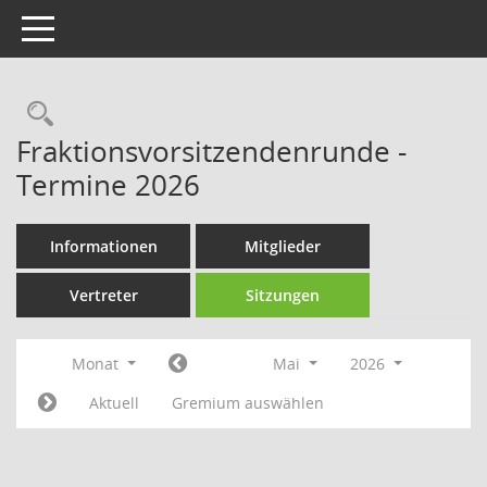
Toggle navigation
Rechercheauswahl
Fraktionsvorsitzendenrunde -
Termine 2026
Informationen
Mitglieder
Vertreter
Sitzungen
Monat
Mai
2026
Aktuell
Gremium auswählen