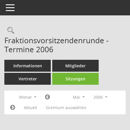
Toggle navigation
Rechercheauswahl
Fraktionsvorsitzendenrunde -
Termine 2006
Informationen
Mitglieder
Vertreter
Sitzungen
Monat
Mai
2006
Aktuell
Gremium auswählen