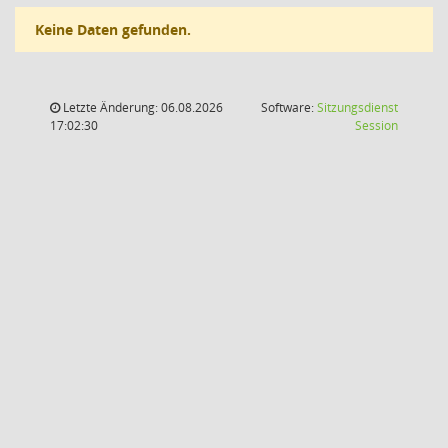
Keine Daten gefunden.
Letzte Änderung: 06.08.2026
Software:
Sitzungsdienst
(Wird in
17:02:30
Session