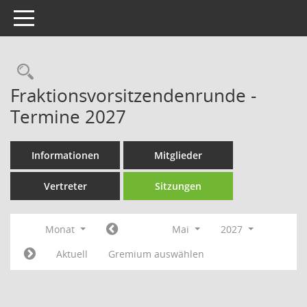
Toggle navigation
Rechercheauswahl
Fraktionsvorsitzendenrunde -
Termine 2027
Informationen
Mitglieder
Vertreter
Sitzungen
Monat
Mai
2027
Aktuell
Gremium auswählen