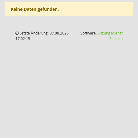
Keine Daten gefunden.
Letzte Änderung: 07.08.2026
Software:
Sitzungsdienst
(Wird in
17:02:15
Session