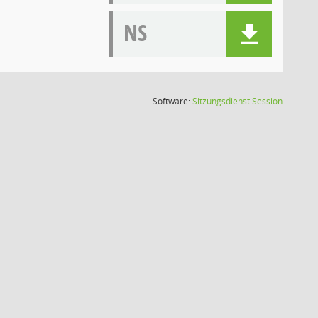
NS
(Wird in
Software:
Sitzungsdienst
Session