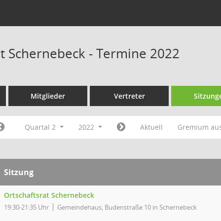
at Schernebeck - Termine 2022
Mitglieder
Vertreter
Sitzung
Quartal 2
2022
Aktuell
Gremium au
Sitzung
Ortschaftsrat Schernebeck
19:30-21:35 Uhr
Gemeindehaus, Budenstraße 10 in Schernebeck