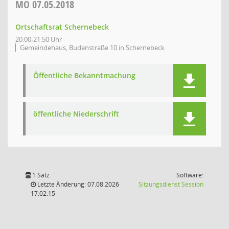
MO
07.05.2018
Ortschaftsrat Schernebeck
20:00-21:50 Uhr
Gemeindehaus, Budenstraße 10 in Schernebeck
Öffentliche Bekanntmachung
öffentliche Niederschrift
1 Satz
Software:
(Wird in
Letzte Änderung: 07.08.2026
Sitzungsdienst
Session
17:02:15