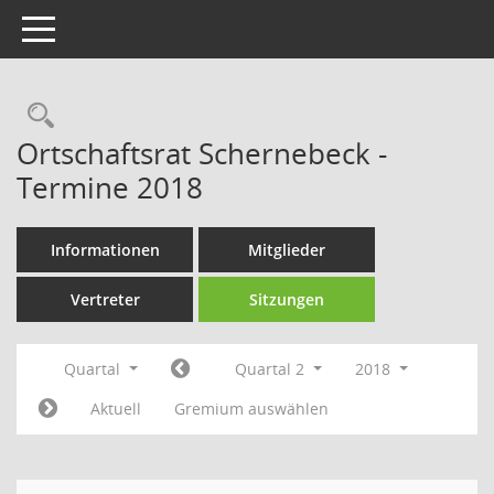
Toggle navigation
Rechercheauswahl
Ortschaftsrat Schernebeck -
Termine 2018
Informationen
Mitglieder
Vertreter
Sitzungen
Quartal
Quartal 2
2018
Aktuell
Gremium auswählen