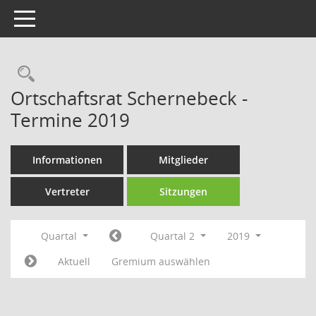
Toggle navigation
Rechercheauswahl
Ortschaftsrat Schernebeck -
Termine 2019
Informationen
Mitglieder
Vertreter
Sitzungen
Quartal
Quartal 2
2019
Aktuell
Gremium auswählen