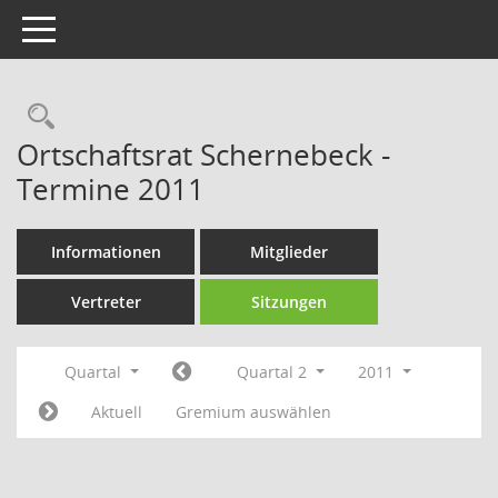
Toggle navigation
Rechercheauswahl
Ortschaftsrat Schernebeck -
Termine 2011
Informationen
Mitglieder
Vertreter
Sitzungen
Quartal
Quartal 2
2011
Aktuell
Gremium auswählen