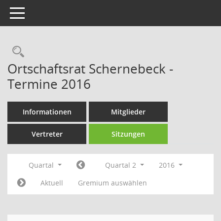
Toggle navigation
Rechercheauswahl
Ortschaftsrat Schernebeck -
Termine 2016
Informationen
Mitglieder
Vertreter
Sitzungen
Quartal
Quartal 2
2016
Aktuell
Gremium auswählen