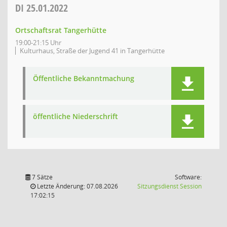
DI
25.01.2022
Ortschaftsrat Tangerhütte
19:00-21:15 Uhr
Kulturhaus, Straße der Jugend 41 in Tangerhütte
Öffentliche Bekanntmachung
öffentliche Niederschrift
7 Sätze
Software:
(Wird in
Letzte Änderung: 07.08.2026
Sitzungsdienst
Session
17:02:15