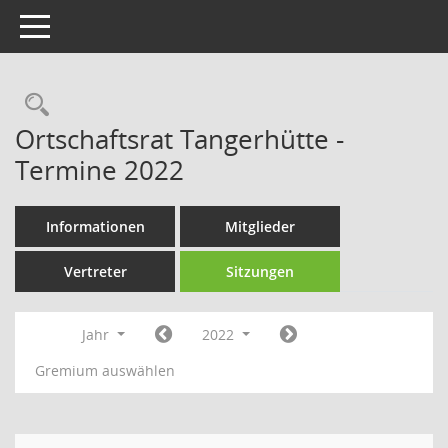
Toggle navigation
Rechercheauswahl
Ortschaftsrat Tangerhütte -
Termine 2022
Informationen
Mitglieder
Vertreter
Sitzungen
Jahr
2022
Gremium auswählen