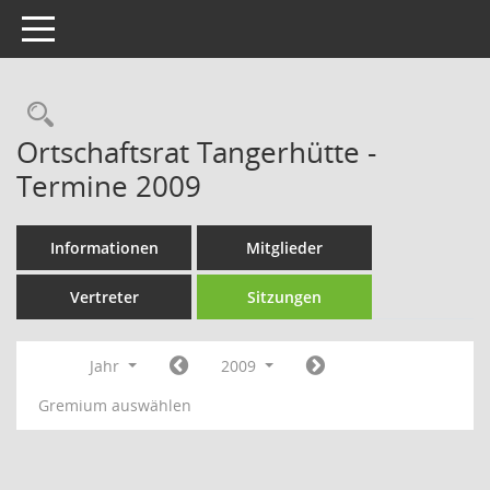
Toggle navigation
Rechercheauswahl
Ortschaftsrat Tangerhütte -
Termine 2009
Informationen
Mitglieder
Vertreter
Sitzungen
Jahr
2009
Gremium auswählen