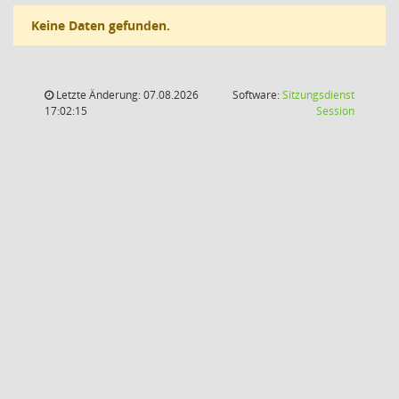
Keine Daten gefunden.
Letzte Änderung: 07.08.2026
Software:
Sitzungsdienst
(Wird in
17:02:15
Session