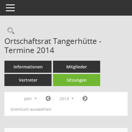
Toggle navigation
Rechercheauswahl
Ortschaftsrat Tangerhütte -
Termine 2014
Informationen
Mitglieder
Vertreter
Sitzungen
Jahr
2014
Gremium auswählen