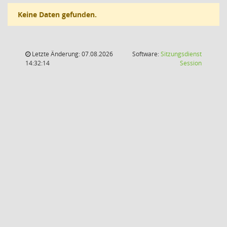
Keine Daten gefunden.
Letzte Änderung: 07.08.2026
Software:
Sitzungsdienst
(Wird in
14:32:14
Session