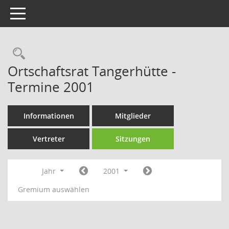
Toggle navigation
Rechercheauswahl
Ortschaftsrat Tangerhütte -
Termine 2001
Informationen
Mitglieder
Vertreter
Sitzungen
Jahr
2001
Gremium auswählen