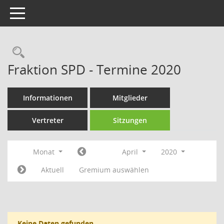
Toggle navigation
Rechercheauswahl
Fraktion SPD - Termine 2020
Informationen
Mitglieder
Vertreter
Sitzungen
Monat
April
2020
Aktuell
Gremium auswählen
Keine Daten gefunden.