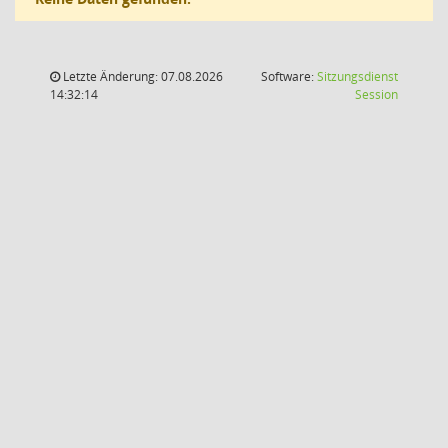
Letzte Änderung: 07.08.2026
Software:
Sitzungsdienst
(Wird in
14:32:14
Session