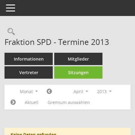
Toggle navigation
Rechercheauswahl
Fraktion SPD - Termine 2013
Informationen
Mitglieder
Vertreter
Sitzungen
Monat
April
2013
Aktuell
Gremium auswählen
Keine Daten gefunden.