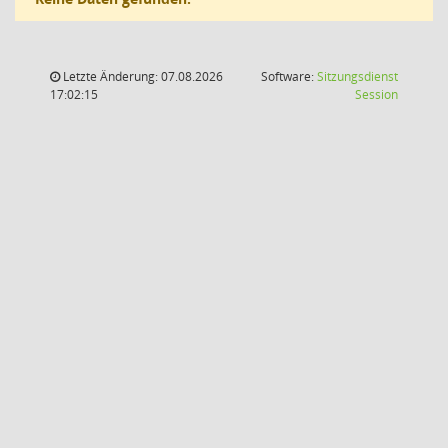
Letzte Änderung: 07.08.2026
Software:
Sitzungsdienst
(Wird in
17:02:15
Session