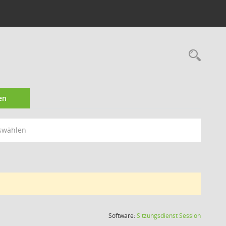
Rec
en
swählen
(Wird in
Software:
Sitzungsdienst
Session