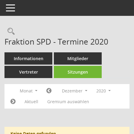
Toggle navigation
Rechercheauswahl
Fraktion SPD - Termine 2020
Informationen
Mitglieder
Vertreter
Sitzungen
Monat
Dezember
2020
Aktuell
Gremium auswählen
Keine Daten gefunden.