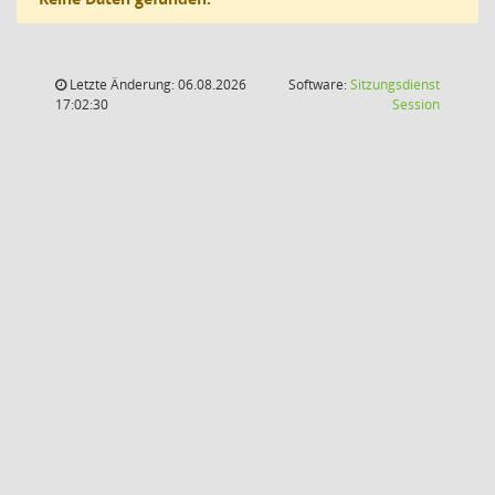
Letzte Änderung: 06.08.2026
Software:
Sitzungsdienst
(Wird in
17:02:30
Session