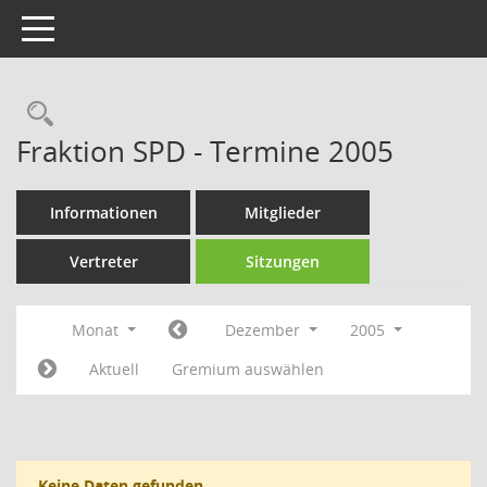
Toggle navigation
Rechercheauswahl
Fraktion SPD - Termine 2005
Informationen
Mitglieder
Vertreter
Sitzungen
Monat
Dezember
2005
Aktuell
Gremium auswählen
Keine Daten gefunden.