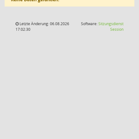
Letzte Änderung: 06.08.2026
Software:
Sitzungsdienst
(Wird in
17:02:30
Session