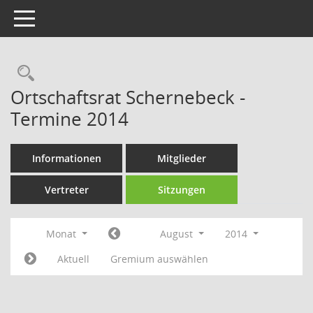
Toggle navigation
Rechercheauswahl
Ortschaftsrat Schernebeck -
Termine 2014
Informationen
Mitglieder
Vertreter
Sitzungen
Monat
August
2014
Aktuell
Gremium auswählen