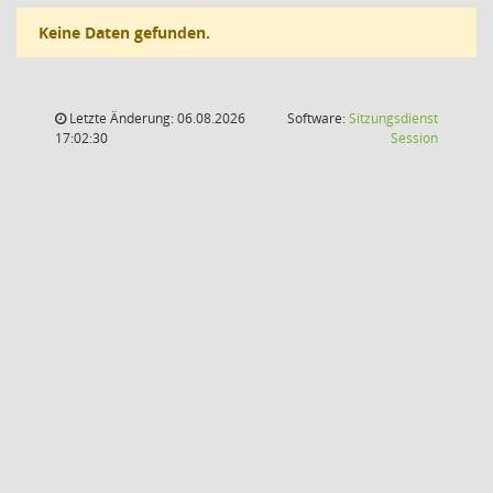
Keine Daten gefunden.
Letzte Änderung: 06.08.2026
Software:
Sitzungsdienst
(Wird in
17:02:30
Session