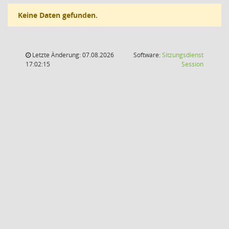
Keine Daten gefunden.
Letzte Änderung: 07.08.2026
Software:
Sitzungsdienst
(Wird in
17:02:15
Session