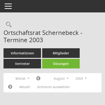
Toggle navigation
Rechercheauswahl
Ortschaftsrat Schernebeck -
Termine 2003
Informationen
Mitglieder
Vertreter
Sitzungen
Monat
August
2003
Aktuell
Gremium auswählen