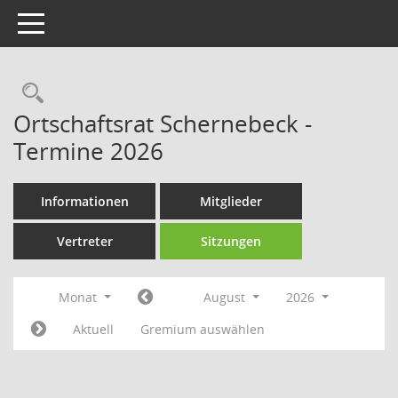
Toggle navigation
Rechercheauswahl
Ortschaftsrat Schernebeck -
Termine 2026
Informationen
Mitglieder
Vertreter
Sitzungen
Monat
August
2026
Aktuell
Gremium auswählen