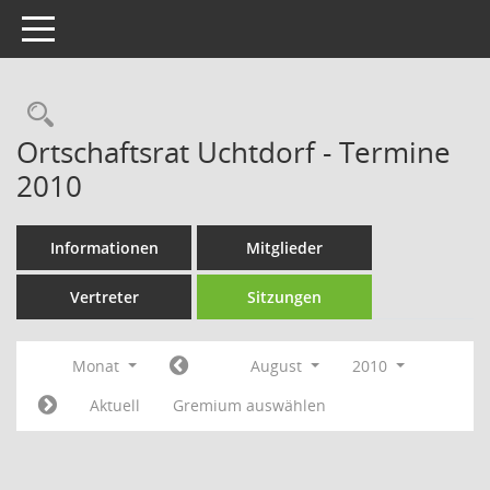
Toggle navigation
Rechercheauswahl
Ortschaftsrat Uchtdorf - Termine
2010
Informationen
Mitglieder
Vertreter
Sitzungen
Monat
August
2010
Aktuell
Gremium auswählen