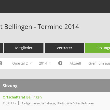
at Bellingen - Termine 2014
Mitglieder
Vertreter
Sitzung
Quartal 2
2014
Aktuell
Gremium au
Sitzung
Ortschaftsrat Bellingen
19:30 Uhr
Dorfgemeinschaftshaus, Dorfstraße 53 in Bellingen