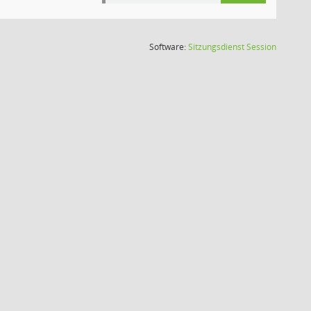
(Wird in
Software:
Sitzungsdienst
Session