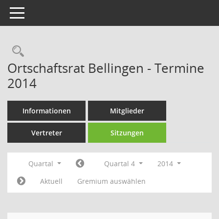
Toggle navigation
Rechercheauswahl
Ortschaftsrat Bellingen - Termine
2014
Informationen
Mitglieder
Vertreter
Sitzungen
Quartal
Quartal 4
2014
Aktuell
Gremium auswählen