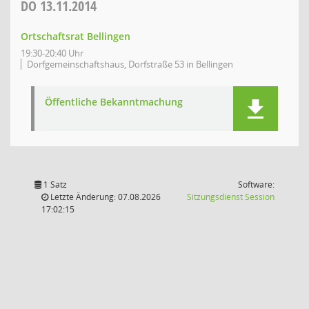
DO
13.11.2014
Ortschaftsrat Bellingen
19:30-20:40 Uhr
Dorfgemeinschaftshaus, Dorfstraße 53 in Bellingen
Öffentliche Bekanntmachung
1 Satz
Software:
(Wird in
Letzte Änderung: 07.08.2026
Sitzungsdienst
Session
17:02:15