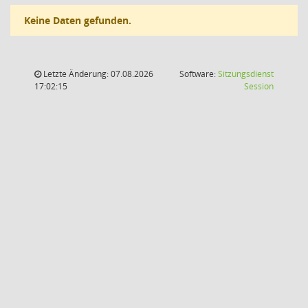
Keine Daten gefunden.
Letzte Änderung: 07.08.2026
Software:
Sitzungsdienst
(Wird in
17:02:15
Session