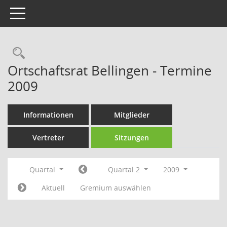
Toggle navigation
Rechercheauswahl
Ortschaftsrat Bellingen - Termine
2009
Informationen
Mitglieder
Vertreter
Sitzungen
Quartal
Quartal 2
2009
Aktuell
Gremium auswählen