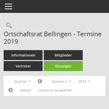
Toggle navigation
Rechercheauswahl
Ortschaftsrat Bellingen - Termine
2019
Informationen
Mitglieder
Vertreter
Sitzungen
Quartal
Quartal 2
2019
Aktuell
Gremium auswählen