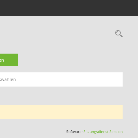
Rec
en
swählen
(Wird in
Software:
Sitzungsdienst
Session