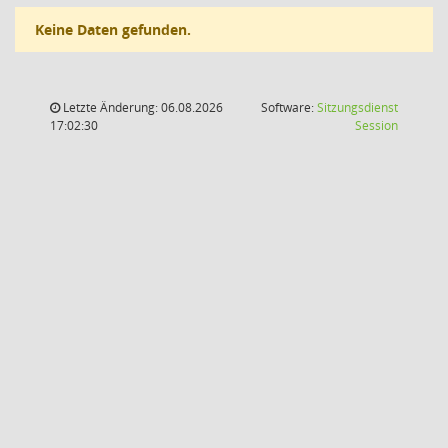
Keine Daten gefunden.
Letzte Änderung: 06.08.2026
Software:
Sitzungsdienst
(Wird in
17:02:30
Session