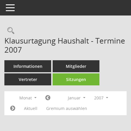
Toggle navigation
Rechercheauswahl
Klausurtagung Haushalt - Termine
2007
Informationen
Mitglieder
Vertreter
Sitzungen
Monat
Januar
2007
Aktuell
Gremium auswählen