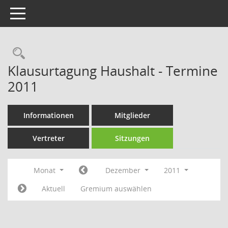
Toggle navigation
Rechercheauswahl
Klausurtagung Haushalt - Termine
2011
Informationen
Mitglieder
Vertreter
Sitzungen
Monat
Dezember
2011
Aktuell
Gremium auswählen