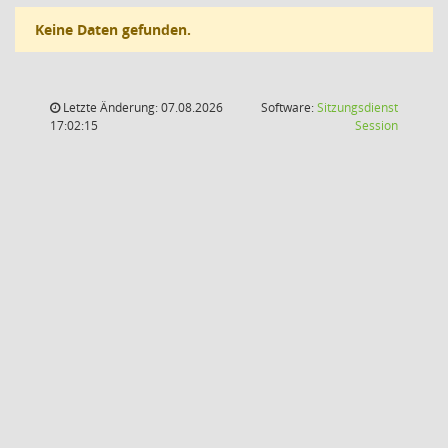
Keine Daten gefunden.
Letzte Änderung: 07.08.2026
Software:
Sitzungsdienst
(Wird in
17:02:15
Session