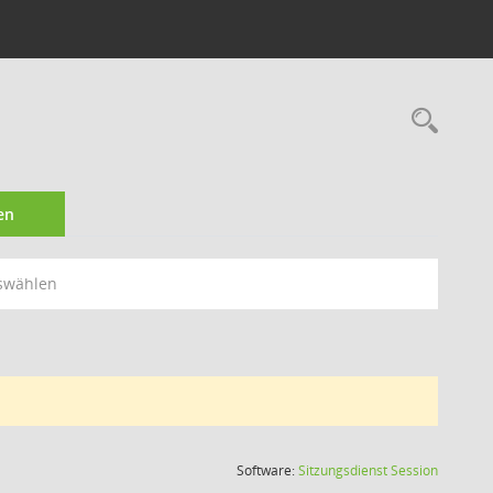
Rec
en
swählen
(Wird in
Software:
Sitzungsdienst
Session