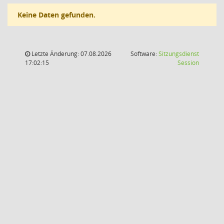
Keine Daten gefunden.
Letzte Änderung: 07.08.2026
Software:
Sitzungsdienst
(Wird in
17:02:15
Session