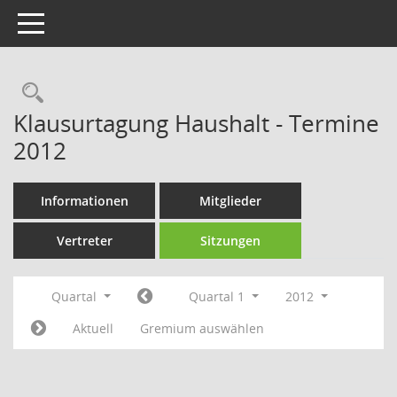
Toggle navigation
Rechercheauswahl
Klausurtagung Haushalt - Termine
2012
Informationen
Mitglieder
Vertreter
Sitzungen
Quartal
Quartal 1
2012
Aktuell
Gremium auswählen