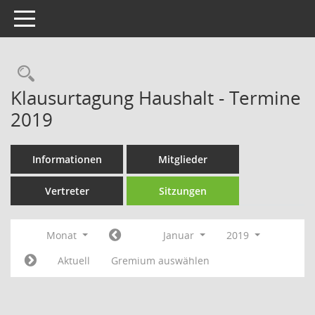
Toggle navigation
Rechercheauswahl
Klausurtagung Haushalt - Termine
2019
Informationen
Mitglieder
Vertreter
Sitzungen
Monat
Januar
2019
Aktuell
Gremium auswählen