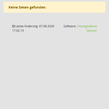
Keine Daten gefunden.
Letzte Änderung: 07.08.2026
Software:
Sitzungsdienst
(Wird in
17:02:15
Session