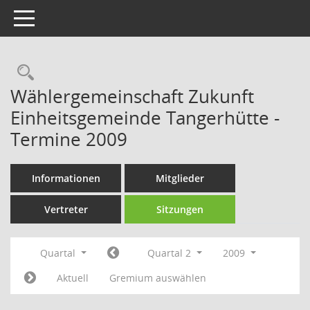
Toggle navigation
Rechercheauswahl
Wählergemeinschaft Zukunft
Einheitsgemeinde Tangerhütte -
Termine 2009
Informationen
Mitglieder
Vertreter
Sitzungen
Quartal
Quartal 2
2009
Aktuell
Gremium auswählen