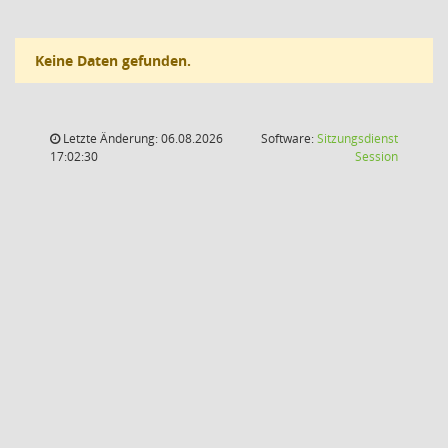
Keine Daten gefunden.
Letzte Änderung: 06.08.2026
Software:
Sitzungsdienst
(Wird in
17:02:30
Session