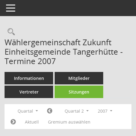
Toggle navigation
Rechercheauswahl
Wählergemeinschaft Zukunft
Einheitsgemeinde Tangerhütte -
Termine 2007
Informationen
Mitglieder
Vertreter
Sitzungen
Quartal
Quartal 2
2007
Aktuell
Gremium auswählen