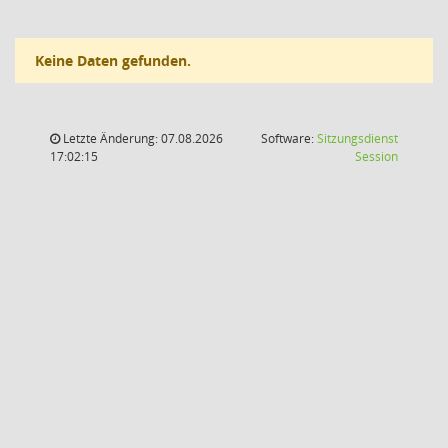
Keine Daten gefunden.
Letzte Änderung: 07.08.2026
Software:
Sitzungsdienst
(Wird in
17:02:15
Session