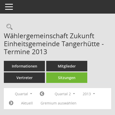
Toggle navigation
Rechercheauswahl
Wählergemeinschaft Zukunft
Einheitsgemeinde Tangerhütte -
Termine 2013
Informationen
Mitglieder
Vertreter
Sitzungen
Quartal
Quartal 2
2013
Aktuell
Gremium auswählen