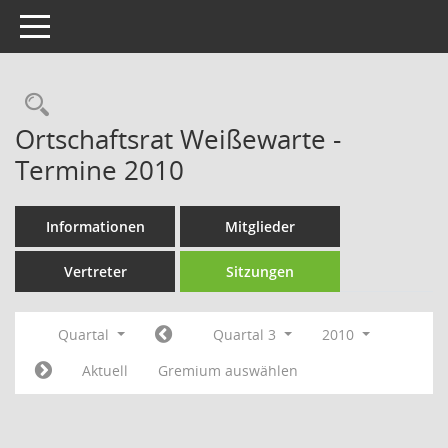
Toggle navigation
Rechercheauswahl
Ortschaftsrat Weißewarte -
Termine 2010
Informationen
Mitglieder
Vertreter
Sitzungen
Quartal
Quartal 3
2010
Aktuell
Gremium auswählen