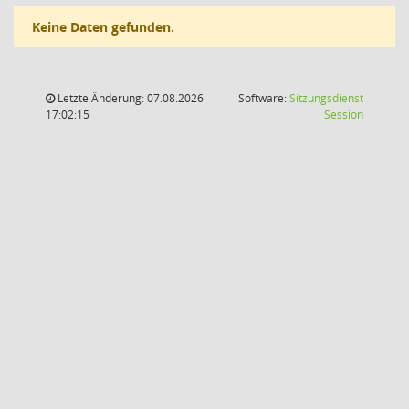
Keine Daten gefunden.
Letzte Änderung: 07.08.2026
Software:
Sitzungsdienst
(Wird in
17:02:15
Session