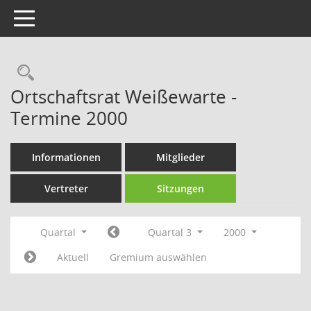
Toggle navigation
Rechercheauswahl
Ortschaftsrat Weißewarte -
Termine 2000
Informationen
Mitglieder
Vertreter
Sitzungen
Quartal
Quartal 3
2000
Aktuell
Gremium auswählen