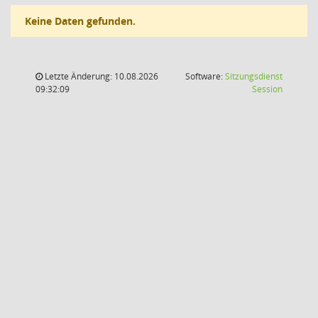
Keine Daten gefunden.
Letzte Änderung: 10.08.2026
Software:
Sitzungsdienst
(Wird in
09:32:09
Session