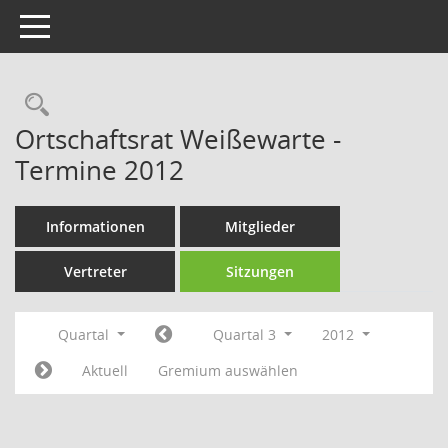
Toggle navigation
Rechercheauswahl
Ortschaftsrat Weißewarte -
Termine 2012
Informationen
Mitglieder
Vertreter
Sitzungen
Quartal
Quartal 3
2012
Aktuell
Gremium auswählen