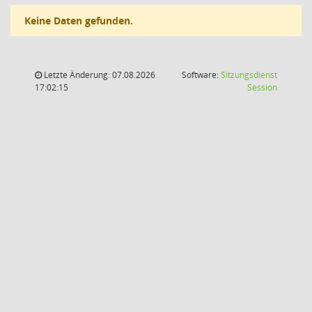
Keine Daten gefunden.
Letzte Änderung: 07.08.2026
Software:
Sitzungsdienst
(Wird in
17:02:15
Session