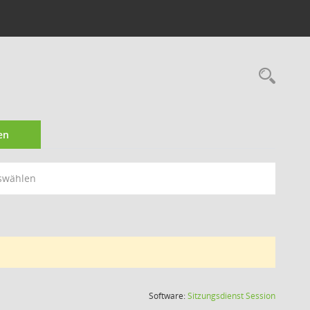
Rec
en
swählen
(Wird in
Software:
Sitzungsdienst
Session