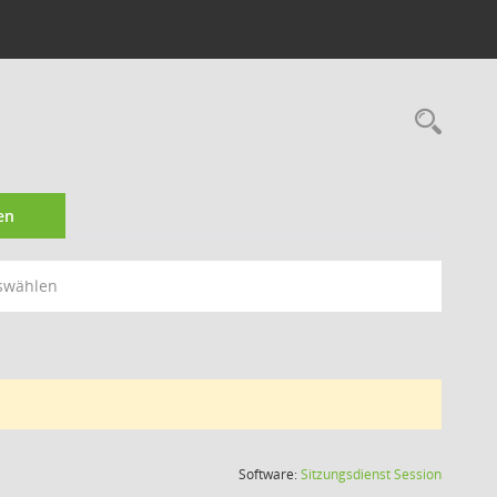
Rec
en
swählen
(Wird in
Software:
Sitzungsdienst
Session