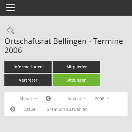
Toggle navigation
Rechercheauswahl
Ortschaftsrat Bellingen - Termine
2006
Informationen
Mitglieder
Vertreter
Sitzungen
Monat
August
2006
Aktuell
Gremium auswählen