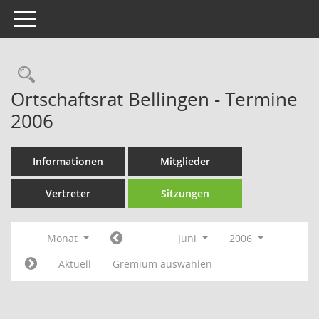
Toggle navigation
Rechercheauswahl
Ortschaftsrat Bellingen - Termine
2006
Informationen
Mitglieder
Vertreter
Sitzungen
Monat
Juni
2006
Aktuell
Gremium auswählen