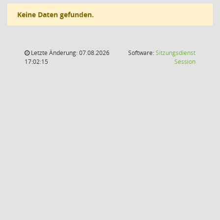
Keine Daten gefunden.
Letzte Änderung: 07.08.2026
Software:
Sitzungsdienst
(Wird in
17:02:15
Session