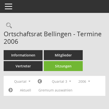
Toggle navigation
Rechercheauswahl
Ortschaftsrat Bellingen - Termine
2006
Informationen
Mitglieder
Vertreter
Sitzungen
Quartal
Quartal 3
2006
Aktuell
Gremium auswählen