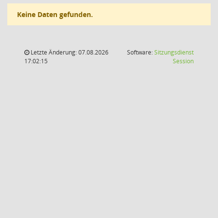
Keine Daten gefunden.
Letzte Änderung: 07.08.2026
Software:
Sitzungsdienst
(Wird in
17:02:15
Session