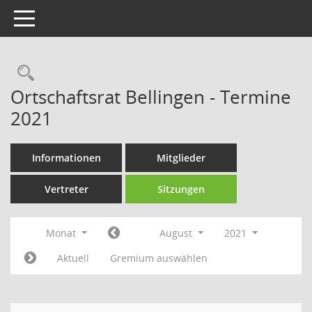
Toggle navigation
Rechercheauswahl
Ortschaftsrat Bellingen - Termine
2021
Informationen
Mitglieder
Vertreter
Sitzungen
Monat
August
2021
Aktuell
Gremium auswählen