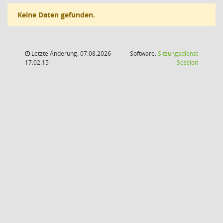
Keine Daten gefunden.
Letzte Änderung: 07.08.2026
Software:
Sitzungsdienst
(Wird in
17:02:15
Session