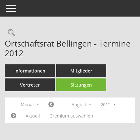
Toggle navigation
Rechercheauswahl
Ortschaftsrat Bellingen - Termine
2012
Informationen
Mitglieder
Vertreter
Sitzungen
Monat
August
2012
Aktuell
Gremium auswählen