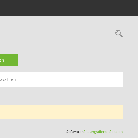
Rec
en
swählen
(Wird in
Software:
Sitzungsdienst
Session