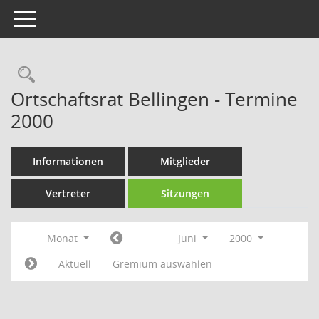
Toggle navigation
Rechercheauswahl
Ortschaftsrat Bellingen - Termine
2000
Informationen
Mitglieder
Vertreter
Sitzungen
Monat
Juni
2000
Aktuell
Gremium auswählen