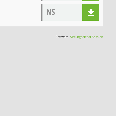
NS
(Wird in
Software:
Sitzungsdienst
Session