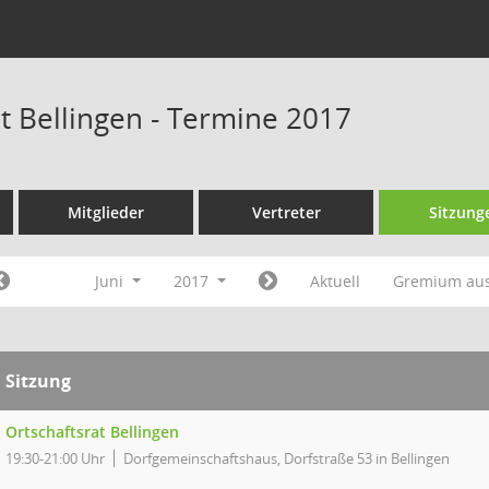
at Bellingen - Termine 2017
Mitglieder
Vertreter
Sitzung
Juni
2017
Aktuell
Gremium au
Sitzung
Ortschaftsrat Bellingen
19:30-21:00 Uhr
Dorfgemeinschaftshaus, Dorfstraße 53 in Bellingen