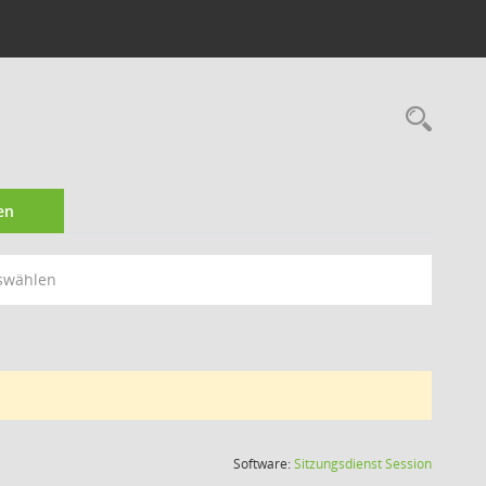
Rec
en
swählen
(Wird in
Software:
Sitzungsdienst
Session